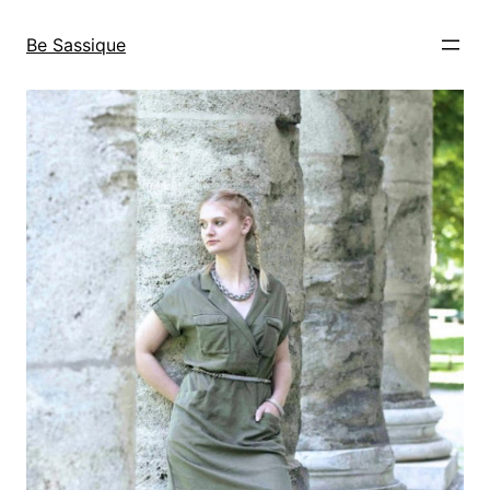
Direkt
zum
Be Sassique
Inhalt
wechseln