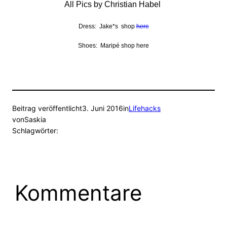
All Pics by Christian Habel
Dress: Jake*s shop
here
Shoes: Maripé shop here
Beitrag veröffentlicht
3. Juni 2016
in
Lifehacks
von
Saskia
Schlagwörter:
Kommentare