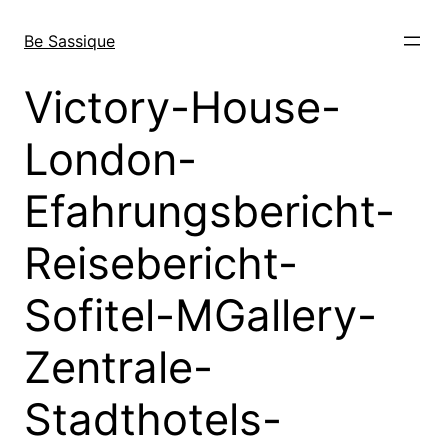
Direkt
zum
Be Sassique
Inhalt
wechseln
Victory-House-
London-
Efahrungsbericht-
Reisebericht-
Sofitel-MGallery-
Zentrale-
Stadthotels-