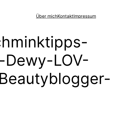
Über mich
Kontakt
Impressum
chminktipps-
te-Dewy-LOV-
Beautyblogger-