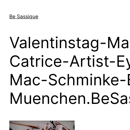
Direkt
zum
Be Sassique
Inhalt
wechseln
Valentinstag-Ma
Catrice-Artist
Mac-Schminke-B
Muenchen.BeSas