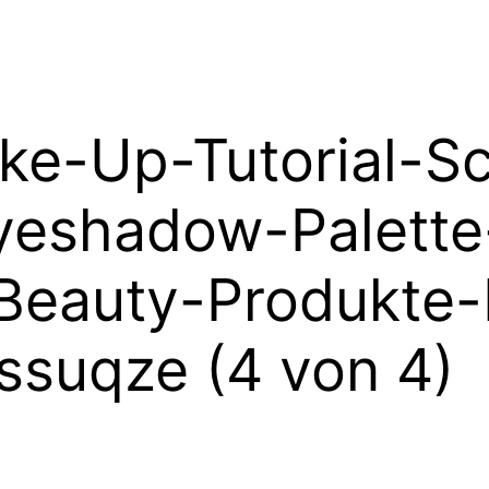
ke-Up-Tutorial-S
-Eyeshadow-Palet
eauty-Produkte-
suqze (4 von 4)