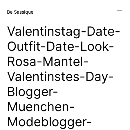
Direkt
zum
Be Sassique
Inhalt
wechseln
Valentinstag-Date-
Outfit-Date-Look-
Rosa-Mantel-
Valentinstes-Day-
Blogger-
Muenchen-
Modeblogger-