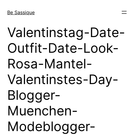
Direkt
zum
Be Sassique
Inhalt
wechseln
Valentinstag-Date-
Outfit-Date-Look-
Rosa-Mantel-
Valentinstes-Day-
Blogger-
Muenchen-
Modeblogger-