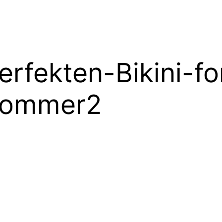
rfekten-Bikini-fo
sommer2