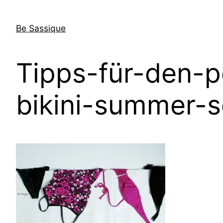
Direkt
zum
Be Sassique
Inhalt
wechseln
Tipps-für-den-pe
bikini-summer-