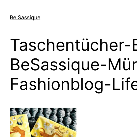
Direkt
zum
Be Sassique
Inhalt
wechseln
Taschentücher-
BeSassique-Mü
Fashionblog-Lif