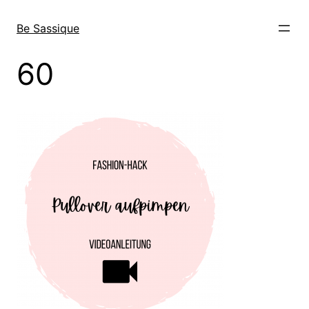
Direkt
zum
Be Sassique
Inhalt
wechseln
60