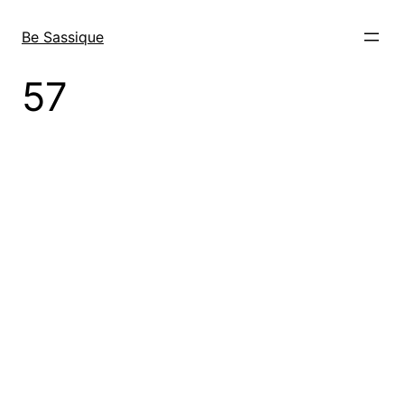
Direkt
zum
Be Sassique
Inhalt
wechseln
57