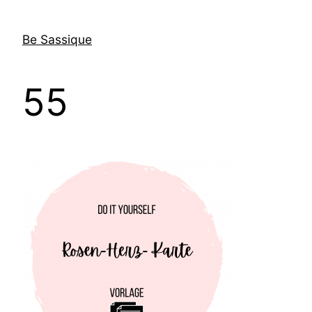
Direkt
zum
Be Sassique
Inhalt
wechseln
55