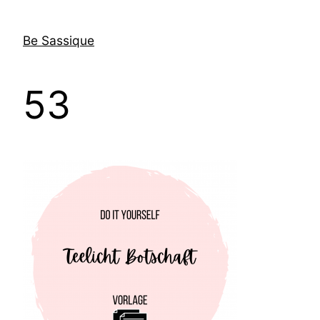
Direkt
zum
Be Sassique
Inhalt
wechseln
53