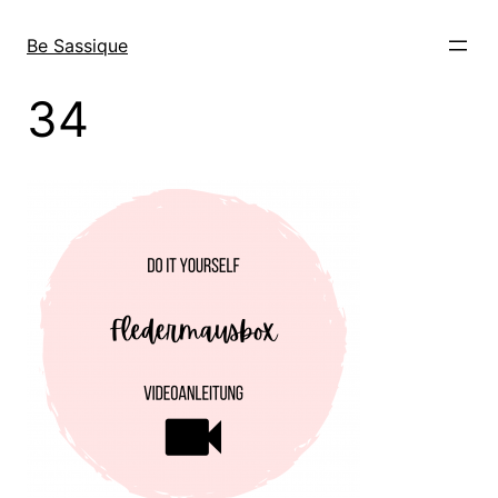
Direkt
zum
Be Sassique
Inhalt
wechseln
34