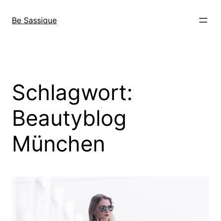
Direkt
zum
Be Sassique
Inhalt
wechseln
Schlagwort:
Beautyblog
München