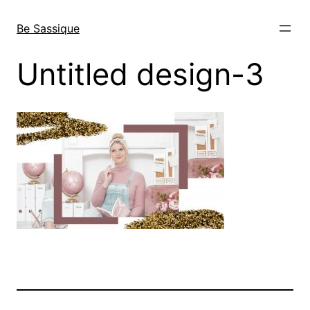
Direkt
zum
Be Sassique
Inhalt
wechseln
Untitled design-3