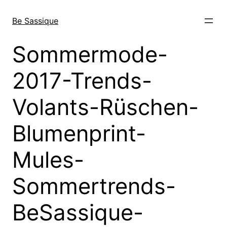
Direkt
zum
Be Sassique
Inhalt
wechseln
Sommermode-
2017-Trends-
Volants-Rüschen-
Blumenprint-
Mules-
Sommertrends-
BeSassique-