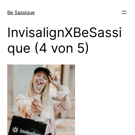
Direkt
zum
Be Sassique
Inhalt
wechseln
InvisalignXBeSassi
que (4 von 5)