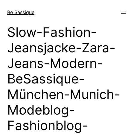
Direkt
zum
Be Sassique
Inhalt
wechseln
Slow-Fashion-
Jeansjacke-Zara-
Jeans-Modern-
BeSassique-
München-Munich-
Modeblog-
Fashionblog-