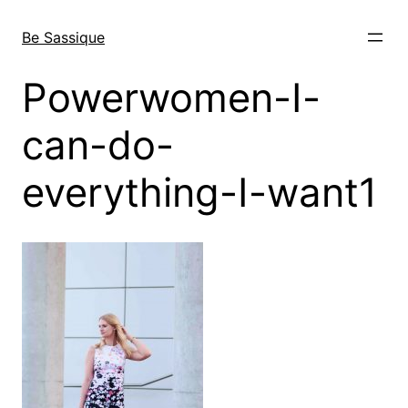
Direkt
zum
Be Sassique
Inhalt
wechseln
Powerwomen-I-
can-do-
everything-I-want1