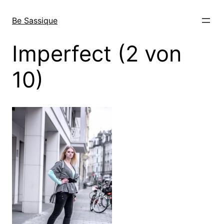
Direkt
zum
Be Sassique
Inhalt
wechseln
Imperfect (2 von
10)