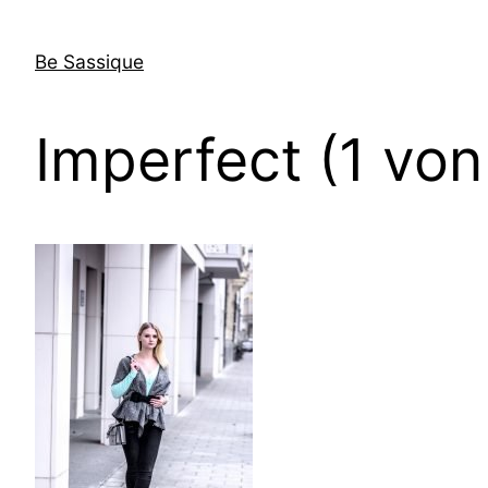
Direkt
zum
Be Sassique
Inhalt
wechseln
Imperfect (1 von