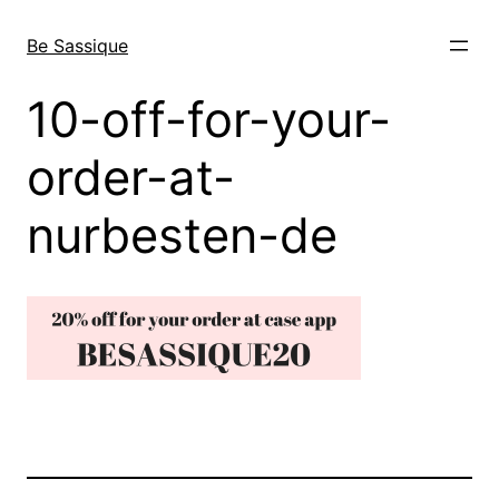
Direkt
zum
Be Sassique
Inhalt
wechseln
10-off-for-your-
order-at-
nurbesten-de