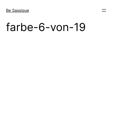
Direkt
zum
Be Sassique
Inhalt
wechseln
farbe-6-von-19