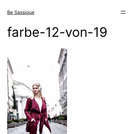
Direkt
zum
Be Sassique
Inhalt
wechseln
farbe-12-von-19