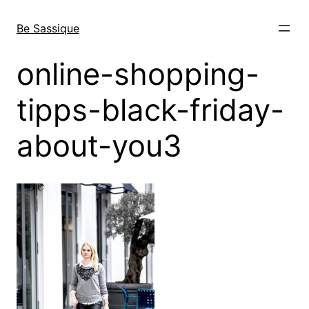
Direkt
zum
Be Sassique
Inhalt
wechseln
online-shopping-
tipps-black-friday-
about-you3