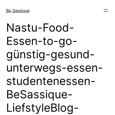
Direkt
zum
Be Sassique
Inhalt
wechseln
Nastu-Food-
Essen-to-go-
günstig-gesund-
unterwegs-essen-
studentenessen-
BeSassique-
LiefstyleBlog-