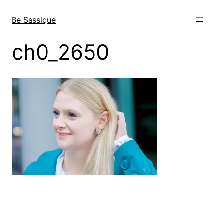
Direkt
zum
Be Sassique
Inhalt
wechseln
ch0_2650