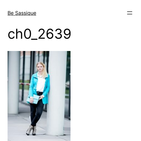
Direkt
zum
Be Sassique
Inhalt
wechseln
ch0_2639