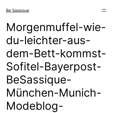
Direkt
zum
Be Sassique
Inhalt
wechseln
Morgenmuffel-wie-
du-leichter-aus-
dem-Bett-kommst-
Sofitel-Bayerpost-
BeSassique-
München-Munich-
Modeblog-