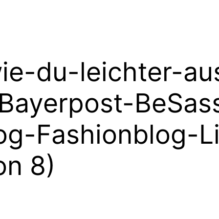
ie-du-leichter-au
-Bayerpost-BeSa
g-Fashionblog-Li
on 8)