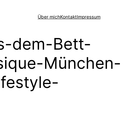
Über mich
Kontakt
Impressum
s-dem-Bett-
ssique-München-
festyle-