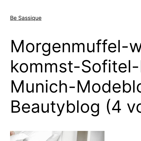
Direkt
zum
Be Sassique
Inhalt
wechseln
Morgenmuffel-w
kommst-Sofitel
Munich-Modeblo
Beautyblog (4 v