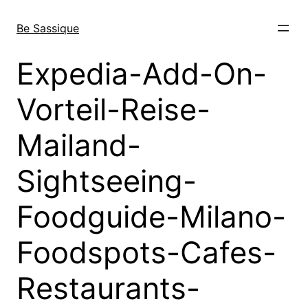
Direkt
zum
Be Sassique
Inhalt
wechseln
Expedia-Add-On-
Vorteil-Reise-
Mailand-
Sightseeing-
Foodguide-Milano-
Foodspots-Cafes-
Restaurants-