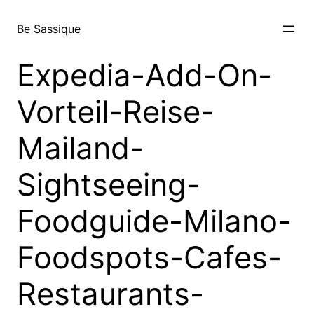
Direkt
zum
Be Sassique
Inhalt
wechseln
Expedia-Add-On-
Vorteil-Reise-
Mailand-
Sightseeing-
Foodguide-Milano-
Foodspots-Cafes-
Restaurants-