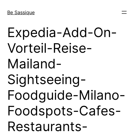
Direkt
zum
Be Sassique
Inhalt
wechseln
Expedia-Add-On-
Vorteil-Reise-
Mailand-
Sightseeing-
Foodguide-Milano-
Foodspots-Cafes-
Restaurants-