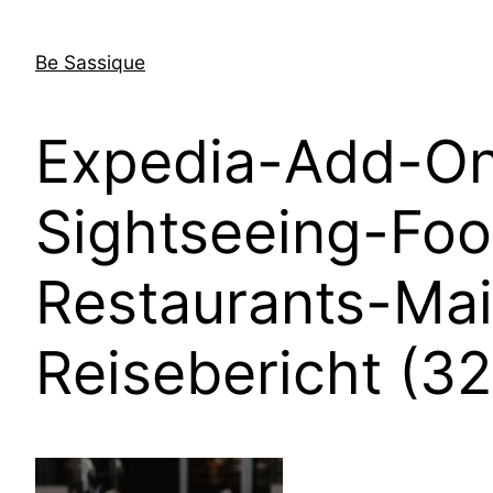
Direkt
zum
Be Sassique
Inhalt
wechseln
Expedia-Add-On-
Sightseeing-Fo
Restaurants-Mai
Reisebericht (32