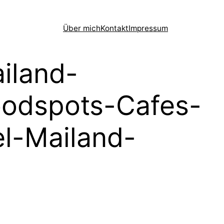
Über mich
Kontakt
Impressum
iland-
oodspots-Cafes-
l-Mailand-