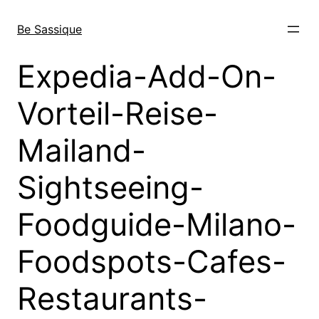
Direkt
zum
Be Sassique
Inhalt
wechseln
Expedia-Add-On-
Vorteil-Reise-
Mailand-
Sightseeing-
Foodguide-Milano-
Foodspots-Cafes-
Restaurants-