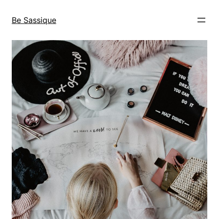
Direkt
zum
Be Sassique
Inhalt
wechseln