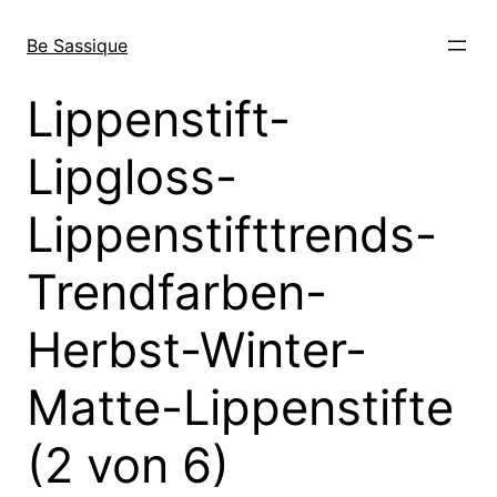
Direkt
zum
Be Sassique
Inhalt
wechseln
Lippenstift-
Lipgloss-
Lippenstifttrends-
Trendfarben-
Herbst-Winter-
Matte-Lippenstifte
(2 von 6)