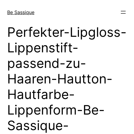
Direkt
zum
Be Sassique
Inhalt
wechseln
Perfekter-Lipgloss-
Lippenstift-
passend-zu-
Haaren-Hautton-
Hautfarbe-
Lippenform-Be-
Sassique-