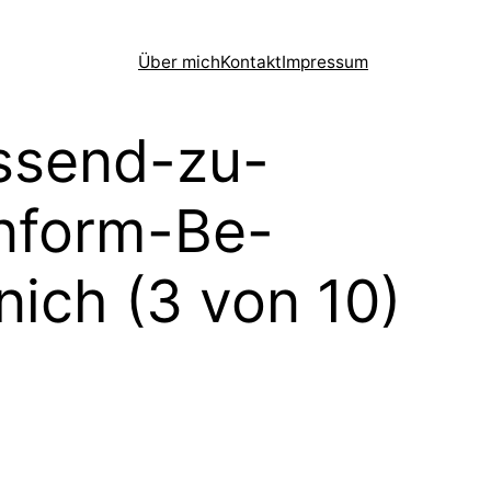
Über mich
Kontakt
Impressum
assend-zu-
nform-Be-
ich (3 von 10)