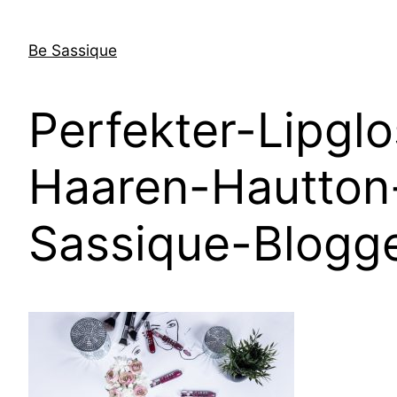
Direkt
zum
Be Sassique
Inhalt
wechseln
Perfekter-Lipgl
Haaren-Hautton
Sassique-Blogg