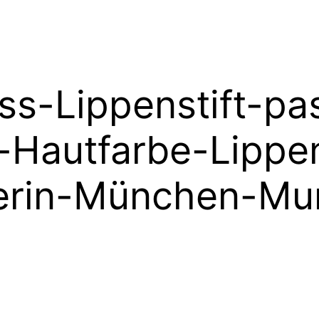
oss-Lippenstift-p
-Hautfarbe-Lippe
erin-München-Mun