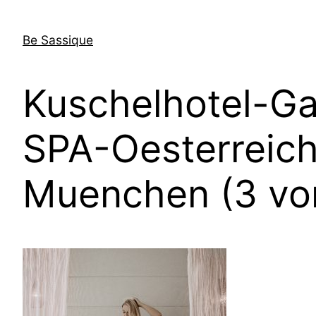
Direkt
zum
Be Sassique
Inhalt
wechseln
Kuschelhotel-G
SPA-Oesterreich
Muenchen (3 vo