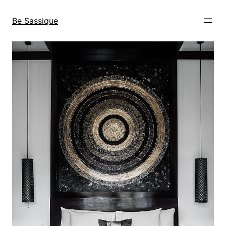
Direkt
zum
Be Sassique
Inhalt
wechseln