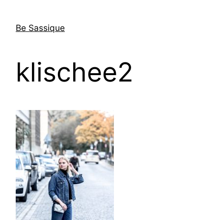
Direkt
zum
Be Sassique
Inhalt
wechseln
klischee2