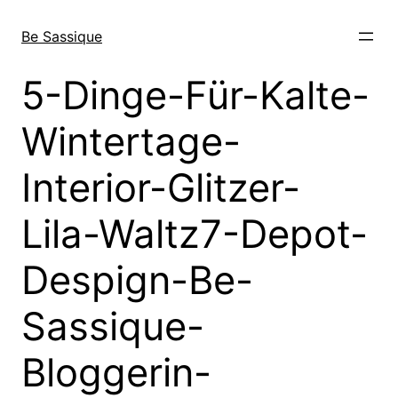
Direkt
zum
Be Sassique
Inhalt
wechseln
5-Dinge-Für-Kalte-
Wintertage-
Interior-Glitzer-
Lila-Waltz7-Depot-
Despign-Be-
Sassique-
Bloggerin-