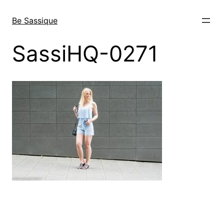
Direkt
zum
Be Sassique
Inhalt
wechseln
SassiHQ-0271