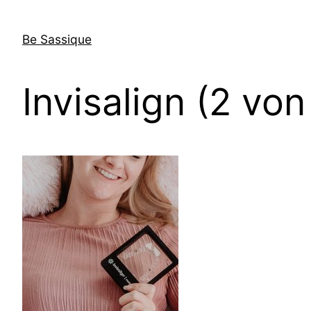
Direkt
zum
Be Sassique
Inhalt
wechseln
Invisalign (2 von