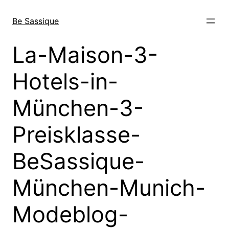
Direkt
zum
Be Sassique
Inhalt
wechseln
La-Maison-3-
Hotels-in-
München-3-
Preisklasse-
BeSassique-
München-Munich-
Modeblog-