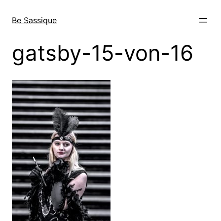
Direkt
zum
Be Sassique
Inhalt
wechseln
gatsby-15-von-16