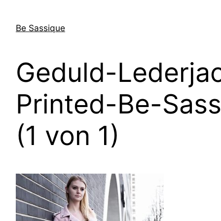
Direkt
zum
Be Sassique
Inhalt
wechseln
Geduld-Lederja
Printed-Be-Sas
(1 von 1)