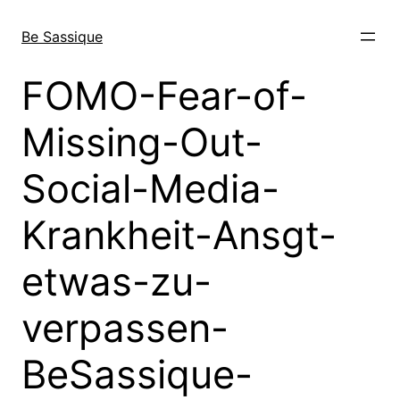
Direkt
zum
Be Sassique
Inhalt
wechseln
FOMO-Fear-of-
Missing-Out-
Social-Media-
Krankheit-Ansgt-
etwas-zu-
verpassen-
BeSassique-