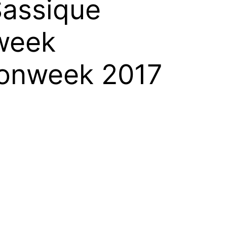
Sassique
week
ionweek 2017