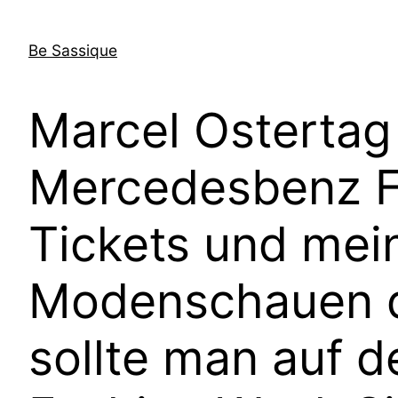
Direkt
zum
Be Sassique
Inhalt
wechseln
Marcel Ostertag
Mercedesbenz F
Tickets und mei
Modenschauen d
sollte man auf 