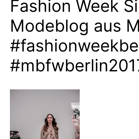
Fashion Week Si
Modeblog aus M
#fashionweekbe
#mbfwberlin20