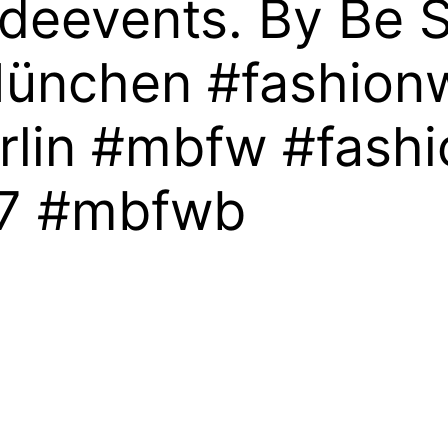
deevents. By Be 
ünchen #fashion
rlin #mbfw #fash
17 #mbfwb