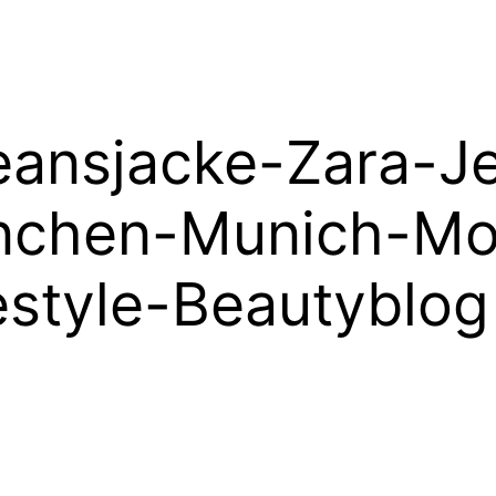
eansjacke-Zara-J
nchen-Munich-Mo
estyle-Beautyblog 