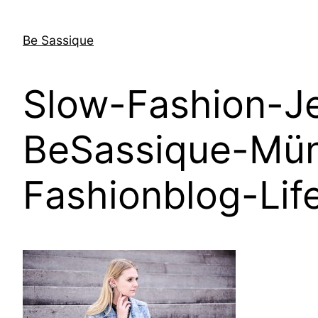
Skip
to
Be Sassique
content
Slow-Fashion-J
BeSassique-Mü
Fashionblog-Lif