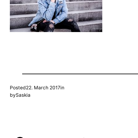
Posted
22. March 2017
in
by
Saskia